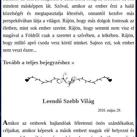
mindent másképpen lát. Szóval, amikor az ember érzi a halál
közelségét és megtapasztalja létezését, onnantól kezdve más
perspektívában látja a világot. Rájön, hogy más dolgok fontosak az
életben, mint sok ember szerint. Rájön, hogy semmit nem visz el
magával a Földről csak a szeretet a szívében, a lelkében. Rájön,
hogy millió apró csoda vesz körül minket. Sajnos ezt, sok ember
nem veszi észre...
Tovább a teljes bejegyzéshez »
Leendő Szebb Világ
2016. május 29.
A
mikor az emberek hajlandóak félretenni önös szándékaikat,
céljaikat, amikor képesek a másik embert maguk elé helyezni és