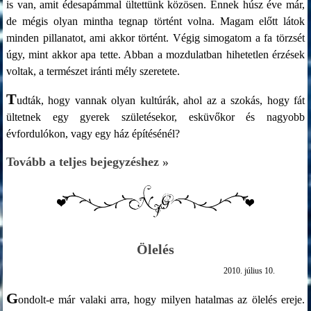
is van, amit édesapámmal ültettünk közösen. Ennek húsz éve már,
de mégis olyan mintha tegnap történt volna. Magam előtt látok
minden pillanatot, ami akkor történt. Végig simogatom a fa törzsét
úgy, mint akkor apa tette. Abban a mozdulatban hihetetlen érzések
voltak, a természet iránti mély szeretete.
T
udták, hogy vannak olyan kultúrák, ahol az a szokás, hogy fát
ültetnek egy gyerek születésekor, esküvőkor és nagyobb
évfordulókon, vagy egy ház építésénél?
Tovább a teljes bejegyzéshez »
Ölelés
2010. július 10.
G
ondolt-e már valaki arra, hogy milyen hatalmas az ölelés ereje.