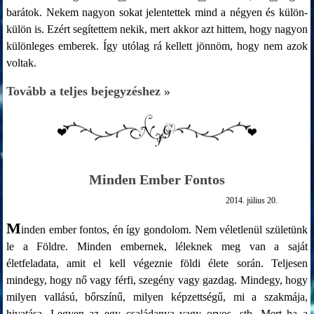
barátok. Nekem nagyon sokat jelentettek mind a négyen és külön-
külön is. Ezért segítettem nekik, mert akkor azt hittem, hogy nagyon
különleges emberek. Így utólag rá kellett jönnöm, hogy nem azok
voltak.
Tovább a teljes bejegyzéshez »
Minden Ember Fontos
2014. július 20.
M
inden ember fontos, én így gondolom. Nem véletlenül születünk
le a Földre. Minden embernek, léleknek meg van a saját
életfeladata, amit el kell végeznie földi élete során. Teljesen
mindegy, hogy nő vagy férfi, szegény vagy gazdag. Mindegy, hogy
milyen vallású, bőrszínű, milyen képzettségű, mi a szakmája,
hivatása. Legyen az egy családanya vagy orvos, stb. Mert ha a