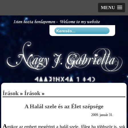
MENU
Írások
»
Írások
»
A Halál szele és az Élet szépsége
2009. január 31.
A
mikor az embert megérinti a halál szele, főleg ha többször is, sok