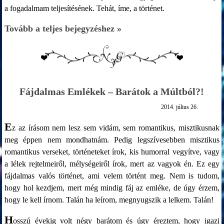
a fogadalmam teljesítésének. Tehát, íme, a történet.
Tovább a teljes bejegyzéshez »
Fájdalmas Emlékek – Barátok a Múltból?!
2014. július 26.
E
z az írásom nem lesz sem vidám, sem romantikus, misztikusnak
meg éppen nem mondhatnám. Pedig legszívesebben misztikus
romantikus verseket, történeteket írok, kis humorral vegyítve, vagy
a lélek rejtelmeiről, mélységeiről írok, mert az vagyok én. Ez egy
fájdalmas valós történet, ami velem történt meg. Nem is tudom,
hogy hol kezdjem, mert még mindig fáj az emléke, de úgy érzem,
hogy le kell írnom. Talán ha leírom, megnyugszik a lelkem. Talán!
H
osszú évekig volt négy barátom és úgy éreztem, hogy igazi