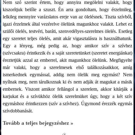
Nem szó szerint értem, hogy annyira megölelni valakit, hogy
kiszorítjuk belőle a szuszt. Én arra gondoltam, hogy érzelmileg,
lelkileg mennyire varázslatos ereje van az ölelésnek. Tiszta szívből,
igazi érzelmek által vezérelve ölelünk magunkhoz valakit. Lehet ez
szülői ölelés, testvéri, baráti, szenvedélyes-szerelmes ölelés. Esetleg
egy szeretet teljes ölelés, amit akár vigasztalásra is használhatunk.
Egy a lényeg, még pedig az, hogy amikor szív a szívhez
(szívcsakra) érintkezik és a saját szeretetünket (szeretet energiánkat)
éreztetjük azzal az emberrel, akit magunkhoz ölelünk. Megfigyelte
már valaki, hogy a szerelmesek első találkozásaikkor, amíg
ismerkednek egymással, addig nem ölelik meg egymást? Nem
nyílnak meg, nem tárulkoznak ki és nem adják át magukat a másik
embernek. Viszont amikor fellángol a szerelem, akkor kitárják a
karjukat és a szívükhöz ölelik szerelmüket úgy, hogy a két szív
egymáshoz érintkezzen (szív a szívhez). Úgymond érezzék egymás
szívdobbanását.
Tovább a teljes bejegyzéshez »