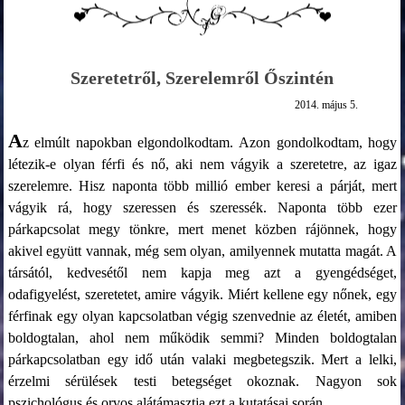
Szeretetről, Szerelemről Őszintén
2014. május 5.
A
z elmúlt napokban elgondolkodtam. Azon gondolkodtam, hogy
létezik-e olyan férfi és nő, aki nem vágyik a szeretetre, az igaz
szerelemre. Hisz naponta több millió ember keresi a párját, mert
vágyik rá, hogy szeressen és szeressék. Naponta több ezer
párkapcsolat megy tönkre, mert menet közben rájönnek, hogy
akivel együtt vannak, még sem olyan, amilyennek mutatta magát. A
társától, kedvesétől nem kapja meg azt a gyengédséget,
odafigyelést, szeretetet, amire vágyik. Miért kellene egy nőnek, egy
férfinak egy olyan kapcsolatban végig szenvednie az életét, amiben
boldogtalan, ahol nem működik semmi? Minden boldogtalan
párkapcsolatban egy idő után valaki megbetegszik. Mert a lelki,
érzelmi sérülések testi betegséget okoznak. Nagyon sok
pszichológus és orvos alátámasztja ezt a kutatásai során.