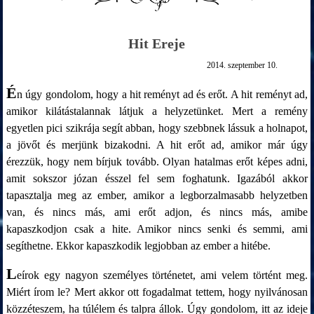
Hit Ereje
2014. szeptember 10.
É
n úgy gondolom, hogy a hit reményt ad és erőt. A hit reményt ad,
amikor kilátástalannak látjuk a helyzetünket. Mert a remény
egyetlen pici szikrája segít abban, hogy szebbnek lássuk a holnapot,
a jövőt és merjünk bizakodni. A hit erőt ad, amikor már úgy
érezzük, hogy nem bírjuk tovább. Olyan hatalmas erőt képes adni,
amit sokszor józan ésszel fel sem foghatunk. Igazából akkor
tapasztalja meg az ember, amikor a legborzalmasabb helyzetben
van, és nincs más, ami erőt adjon, és nincs más, amibe
kapaszkodjon csak a hite. Amikor nincs senki és semmi, ami
segíthetne. Ekkor kapaszkodik legjobban az ember a hitébe.
L
eírok egy nagyon személyes történetet, ami velem történt meg.
Miért írom le? Mert akkor ott fogadalmat tettem, hogy nyilvánosan
közzéteszem, ha túlélem és talpra állok. Úgy gondolom, itt az ideje