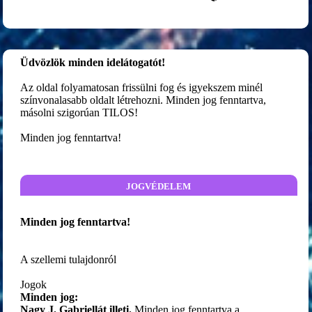
Üdvözlök minden idelátogatót!
Az oldal folyamatosan frissülni fog és igyekszem minél
színvonalasabb oldalt létrehozni. Minden jog fenntartva,
másolni szigorúan TILOS!
Minden jog fenntartva!
jogvédelem
Minden jog fenntartva!
A szellemi tulajdonról
Jogok
Minden jog:
Nagy J. Gabriellát illeti.
Minden jog fenntartva a